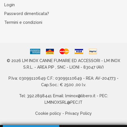
Login
Password dimenticata?
Termini e condizioni
© 2026 LM INOX CANNE FUMARIE ED ACCESSORI - LM INOX
S.R.L. - AREA PIP , SNC - LIONI - 83047 (AV)
P.Iva: 03099110649 C.F.: 03099110649 - REA: AV-204773 -
Cap.Soc.: € 2500 ,00 I.v.
Tel: 392.2898441 Email: lminox@libero.it - PEC:
LMINOXSRL@PEC.IT
Cookie policy
-
Privacy Policy
Hosted & created by
Clion