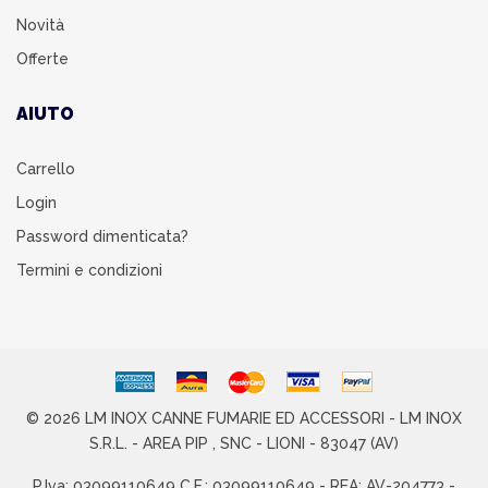
Novità
Offerte
AIUTO
Carrello
Login
Password dimenticata?
Termini e condizioni
© 2026 LM INOX CANNE FUMARIE ED ACCESSORI - LM INOX
S.R.L. - AREA PIP , SNC - LIONI - 83047 (AV)
P.Iva: 03099110649 C.F.: 03099110649 - REA: AV-204773 -