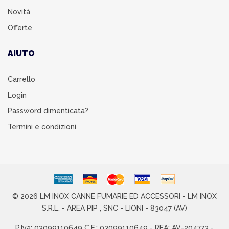
Novità
Offerte
AIUTO
Carrello
Login
Password dimenticata?
Termini e condizioni
© 2026 LM INOX CANNE FUMARIE ED ACCESSORI - LM INOX
S.R.L. - AREA PIP , SNC - LIONI - 83047 (AV)
P.Iva: 03099110649 C.F.: 03099110649 - REA: AV-204773 -